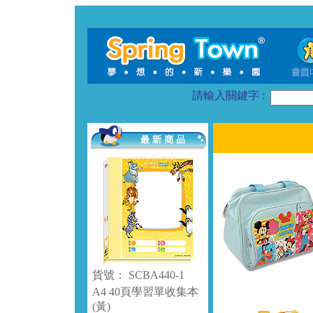
請輸入關鍵字 :
貨號： SCBA440-1
A4 40頁學習單收集本
(黃)