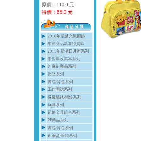
原價：110.0 元
特價：
65.0
元
2010年聖誕充氣擺飾
年節商品新春特賣區
2011年新潮日月曆系列
學習單收集本系列
芝麻街商品系列
提袋系列
書包‧背包系列
工作圍裙系列
授權腕錶‧鬧鈴系列
玩具系列
超值文具組合系列
PP商品系列
書包‧背包系列
鉛筆盒‧筆袋系列