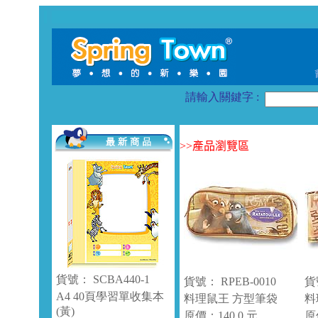
請輸入關鍵字 :
>>
產品瀏覽區
貨號： SCBA440-1
貨號： RPEB-0010
貨
A4 40頁學習單收集本
料理鼠王 方型筆袋
料
(黃)
原價：140.0 元
原