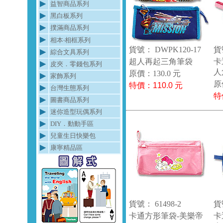
益智商品系列
黑白板系列
撲滿商品系列
相本‧相框系列
貨號： DWPK120-17
貨
綜合文具系列
超人再起三角筆袋
卡
皮夾．零錢包系列
人
原價：130.0 元
家飾系列
原
特價：
110.0
元
台灣生態系列
特
圖書商品系列
迷你造型玩偶系列
DIY．動動手區
兒童生日快樂包
康寧精品區
貨號： 61498-2
貨號
卡通方形筆袋-美樂帝
卡