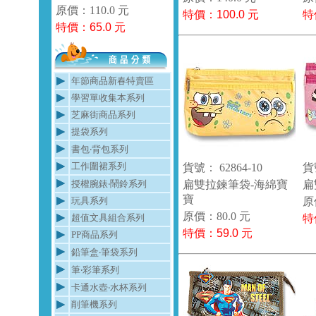
原價：110.0 元
特價：
100.0
元
特
特價：
65.0
元
年節商品新春特賣區
學習單收集本系列
芝麻街商品系列
提袋系列
書包‧背包系列
工作圍裙系列
貨號： 62864-10
貨號
授權腕錶‧鬧鈴系列
扁雙拉鍊筆袋-海綿寶
扁
寶
玩具系列
原
原價：80.0 元
超值文具組合系列
特
特價：
59.0
元
PP商品系列
鉛筆盒‧筆袋系列
筆‧彩筆系列
卡通水壺‧水杯系列
削筆機系列