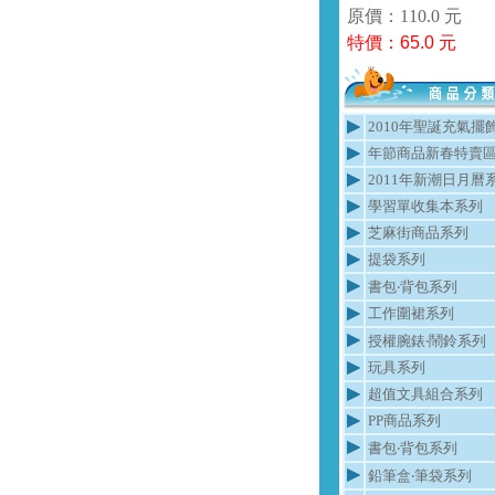
原價：110.0 元
特價：
65.0
元
2010年聖誕充氣擺
年節商品新春特賣
2011年新潮日月曆
學習單收集本系列
芝麻街商品系列
提袋系列
書包‧背包系列
工作圍裙系列
授權腕錶‧鬧鈴系列
玩具系列
超值文具組合系列
PP商品系列
書包‧背包系列
鉛筆盒‧筆袋系列