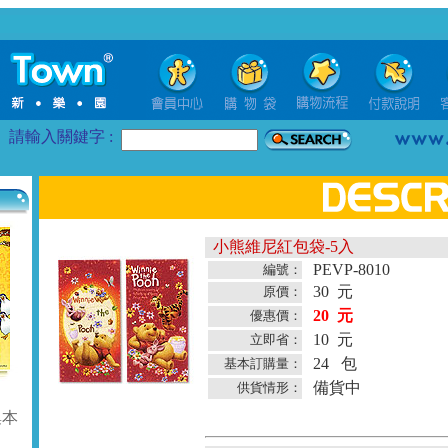
請輸入關鍵字 :
小熊維尼紅包袋-5入
PEVP-8010
編號：
30 元
原價：
20 元
優惠價：
10 元
立即省：
24 包
基本訂購量：
備貨中
供貨情形：
集本