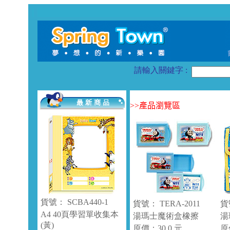
請輸入關鍵字 :
>>
產品瀏覽區
貨號： SCBA440-1
貨號： TERA-2011
貨
A4 40頁學習單收集本
湯瑪士魔術盒橡擦
湯
(黃)
原價：30.0 元
原