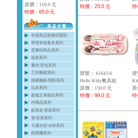
原價：110.0 元
特價：
25.0
元
特
特價：
65.0
元
年節商品新春特賣區
學習單收集本系列
芝麻街商品系列
提袋系列
書包‧背包系列
工作圍裙系列
貨號： 61643-6
貨
授權腕錶‧鬧鈴系列
Hello Kitty餐具組
K
玩具系列
原價：150.0 元
原
超值文具組合系列
特價：
99.0
元
特
PP商品系列
鉛筆盒‧筆袋系列
筆‧彩筆系列
卡通水壺‧水杯系列
削筆機系列