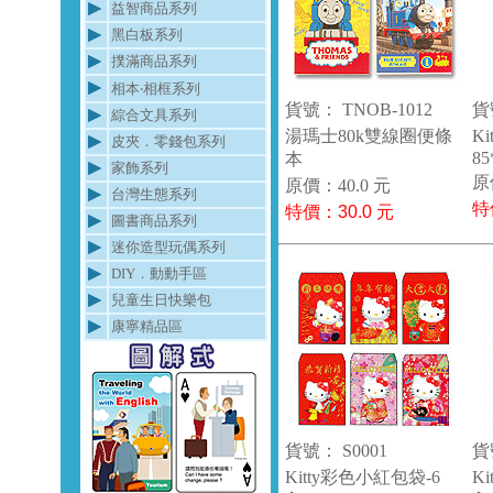
益智商品系列
黑白板系列
撲滿商品系列
相本‧相框系列
貨號： TNOB-1012
貨
綜合文具系列
湯瑪士80k雙線圈便條
K
皮夾．零錢包系列
85
本
家飾系列
原
原價：40.0 元
台灣生態系列
特
特價：
30.0
元
圖書商品系列
迷你造型玩偶系列
DIY．動動手區
兒童生日快樂包
康寧精品區
貨號： S0001
貨
Kitty彩色小紅包袋-6
K