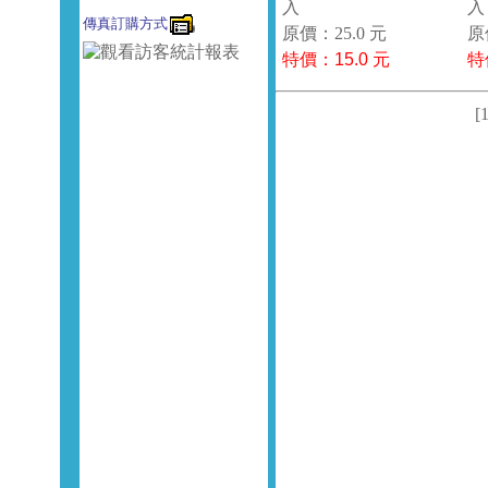
入
傳真訂購方式
原價：25.0 元
原
特價：
15.0
元
特
[